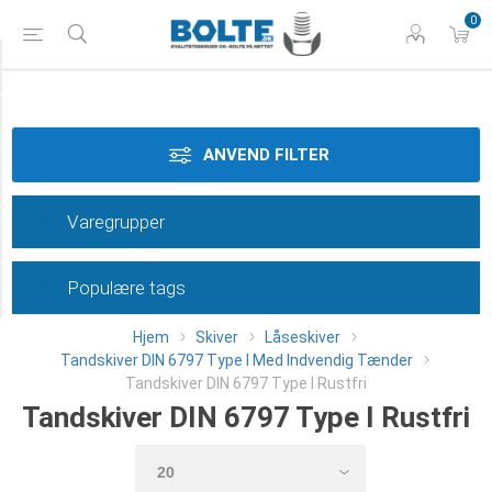
0
Styrke
Materiale
ANVEND FILTER
Dimension
Varegrupper
Type
Populære tags
Category
Hjem
Skiver
Låseskiver
Tandskiver DIN 6797 Type I Med Indvendig Tænder
Tandskiver DIN 6797 Type I Rustfri
Tandskiver DIN 6797 Type I Rustfri