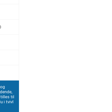
0
 og
edende,
illes til
 i tvivl