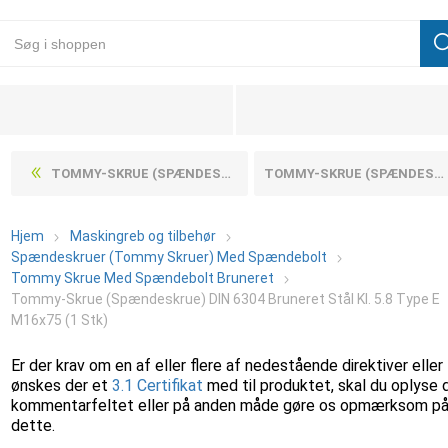
TOMMY-SKRUE (SPÆNDESKRUE) DIN 6304 BRUNERET STÅL KL. 5.8 TYPE E M16X110 (1 STK)
TOMMY-SKRUE (SPÆNDESKRUE) DIN 6304 BRUNERET STÅL KL. 5.8 TYPE E M20X110 (1 STK)
Hjem
Maskingreb og tilbehør
Spændeskruer (Tommy Skruer) Med Spændebolt
Tommy Skrue Med Spændebolt Bruneret
Tommy-Skrue (Spændeskrue) DIN 6304 Bruneret Stål Kl. 5.8 Type E
M16x75 (1 Stk)
Er der krav om en af eller flere af nedestående direktiver eller
ønskes der et
3.1 Certifikat
med til produktet, skal du oplyse 
kommentarfeltet eller på anden måde gøre os opmærksom p
dette.