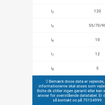
l
120
3
l
55/70/9
5
l
10
6
l
12
7
l
5
8
Bemærk disse data er vejlende,
informationerne skal anses som vejl
Bolte.dk stiller ingen garanti eller kan st
ansvar for overstående datatabel. Er du
så kontakt os på 75154999.