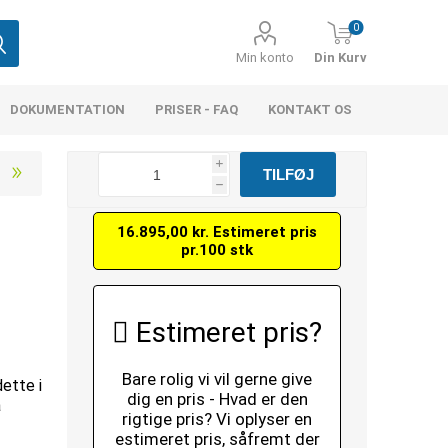
0
Min konto
Din Kurv
DOKUMENTATION
PRISER - FAQ
KONTAKT OS
i
h
16.895,00 kr. Estimeret pris
pr.100 stk
Estimeret pris?
Bare rolig vi vil gerne give
dette i
dig en pris - Hvad er den
å
rigtige pris? Vi oplyser en
estimeret pris, såfremt der