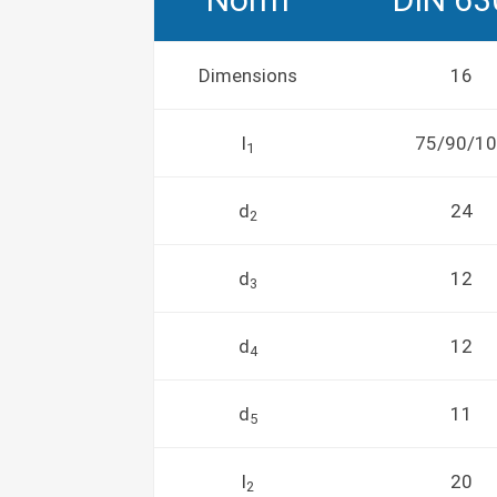
Dimensions
16
l
75/90/1
1
d
24
2
d
12
3
d
12
4
d
11
5
l
20
2