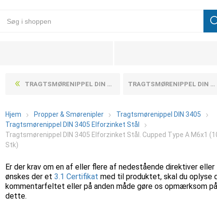
TRAGTSMØRENIPPEL DIN 3405 ELFORZINKET STÅL. CUPPED TYPE A M8X1 (100 STK)
TRAGTSMØRENIPPEL DIN 3405 ELFORZINKET STÅL. CUPPED TYPE A M8X1 (100 STK)
Hjem
Propper & Smørenipler
Tragtsmørenippel DIN 3405
Tragtsmørenippel DIN 3405 Elforzinket Stål
Tragtsmørenippel DIN 3405 Elforzinket Stål. Cupped Type A M6x1 (1
Stk)
Er der krav om en af eller flere af nedestående direktiver eller
ønskes der et
3.1 Certifikat
med til produktet, skal du oplyse 
kommentarfeltet eller på anden måde gøre os opmærksom p
dette.