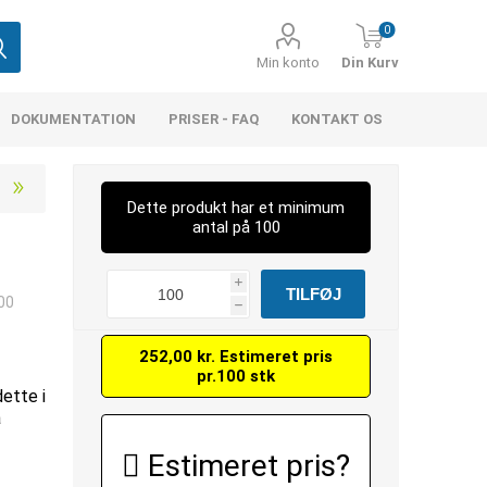
0
Min konto
Din Kurv
DOKUMENTATION
PRISER - FAQ
KONTAKT OS
Dette produkt har et minimum
antal på 100
i
00
h
252,00 kr. Estimeret pris
pr.100 stk
dette i
å
Estimeret pris?