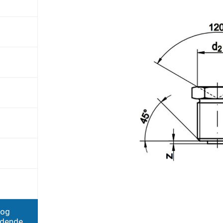
 og
edende,