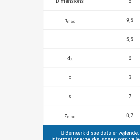
Dimensions
6
h
9,5
max.
l
5,5
d
6
2
c
3
s
7
z
0,7
max.
Bemærk disse data er vejlende,
informationerne skal anses som vejl