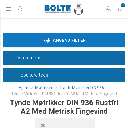
0
Styrke
Materiale
ANVEND FILTER
Gevindtype
Varegrupper
Dimension
Populære tags
Category
Hjem
Møtrikker
Tynde Møtrikker DIN 936
Tynde Møtrikker DIN 936 Rustfri A2 Med Metrisk Fingevind
Tynde Møtrikker DIN 936 Rustfri
A2 Med Metrisk Fingevind