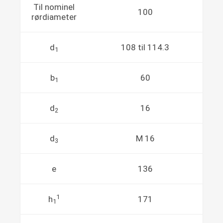
Til nominel
100
rørdiameter
d
108 til 114.3
1
b
60
1
d
16
2
d
M 16
3
e
136
1
h
171
1