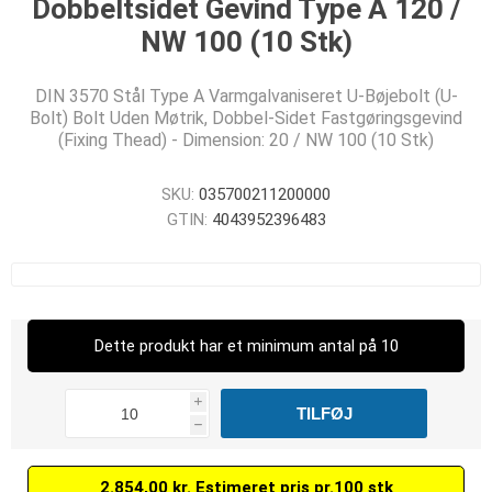
Dobbeltsidet Gevind Type A 120 /
NW 100 (10 Stk)
DIN 3570 Stål Type A Varmgalvaniseret U-Bøjebolt (U-
Bolt) Bolt Uden Møtrik, Dobbel-Sidet Fastgøringsgevind
(Fixing Thead) - Dimension: 20 / NW 100 (10 Stk)
SKU:
035700211200000
GTIN:
4043952396483
Dette produkt har et minimum antal på 10
i
h
2.854,00 kr. Estimeret pris pr.100 stk