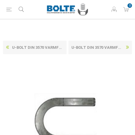
0
U-BOLT DIN 3570 VARMFORZINKET (TOLERANCE 6H) STÅL MED DOBBELTSIDET GEVIND TYPE A 94 / NW 80 (50 STK)
U-BOLT DIN 3570 VARMFORZINKET (TOLERANCE 6H) STÅL MED DOBBELTSIDET GEVIND TYPE A 148 / NW 125 (10 STK)