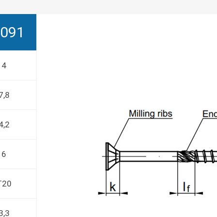
091
4
7,8
4,2
6
T20
3,3