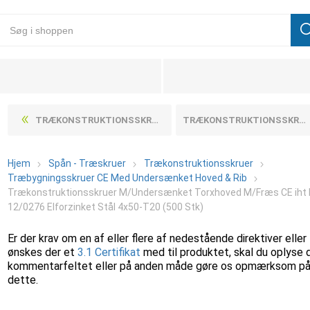
TRÆKONSTRUKTIONSSKRUER M/UNDERSÆNKET TORXHOVED M/FRÆS CE IHT ETA-12/0276 ELFORZINKET STÅL 4X45-T20 (500 STK)
TRÆKONSTRUKTIONSSKRUER M/UNDERSÆNKET TORXHOVED M/FRÆS CE IHT ETA-12/0276 ELFORZINKET STÅL 4X60-T20 (200 STK)
Hjem
Spån - Træskruer
Trækonstruktionsskruer
Træbygningsskruer CE Med Undersænket Hoved & Rib
Trækonstruktionsskruer M/Undersænket Torxhoved M/Fræs CE iht
12/0276 Elforzinket Stål 4x50-T20 (500 Stk)
Er der krav om en af eller flere af nedestående direktiver eller
ønskes der et
3.1 Certifikat
med til produktet, skal du oplyse 
kommentarfeltet eller på anden måde gøre os opmærksom p
dette.