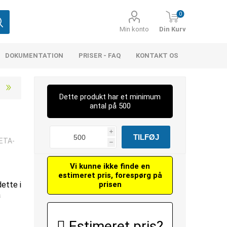
0
Min konto
Din Kurv
DOKUMENTATION
PRISER - FAQ
KONTAKT OS
Dette produkt har et minimum
antal på 500
i
 ETA-
h
Vi kunne ikke finde en
estimeret pris, forespørg på
dette i
prisen
å
Estimeret pris?