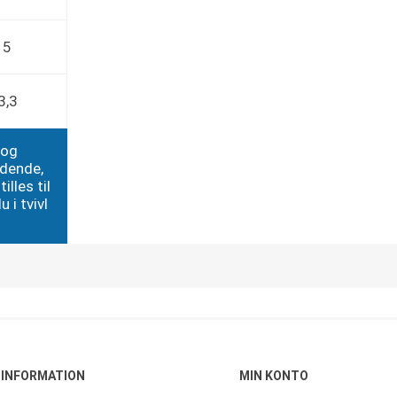
5
3,3
 og
edende,
illes til
 i tvivl
INFORMATION
MIN KONTO