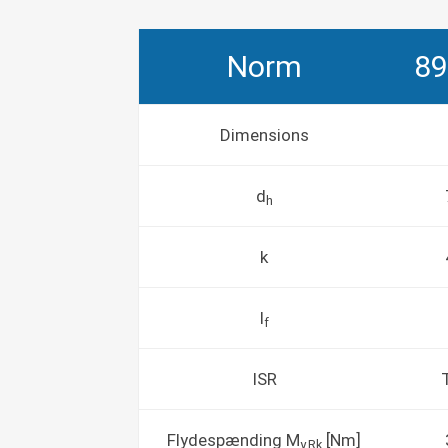
Norm
89
Dimensions
d
h
k
l
f
ISR
Flydespænding M
[Nm]
y.Rk