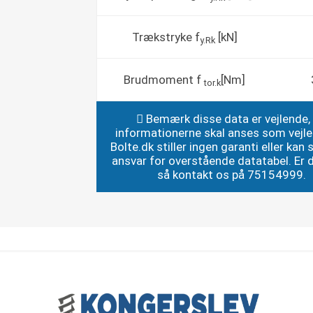
Trækstryke f
[kN]
y.Rk
Brudmoment f
[Nm]
tor.k
Bemærk disse data er vejlende,
informationerne skal anses som vejl
Bolte.dk stiller ingen garanti eller kan st
ansvar for overstående datatabel. Er du
så kontakt os på 75154999.