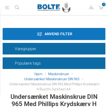
0
Tilspænding
Styrke
ANVEND FILTER
Materiale
Varegrupper
Dimension
Populære tags
Længde
Hjem
Maskinskruer
Type
Undersænket Maskinskruer DIN 965
Undersænket Maskinskrue DIN 965 Med Phillips Krydskærv
Category
H Rustfri-Syrefast A4
Undersænket Maskinskrue DIN
965 Med Phillips Krydskærv H