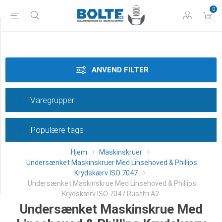
0
Tilspænding
Styrke
ANVEND FILTER
Materiale
Varegrupper
Dimension
Populære tags
Længde
Hjem
Maskinskruer
Type
Undersænket Maskinskruer Med Linsehoved & Phillips
Krydskærv ISO 7047
Category
Undersænket Maskinskrue Med Linsehoved & Phillips
Krydskærv ISO 7047 Rustfri A2
Undersænket Maskinskrue Med