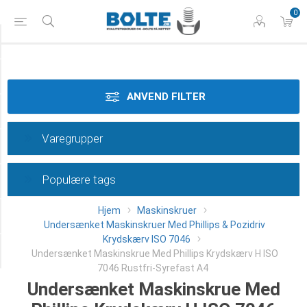
0
Tilspænding
Styrke
ANVEND FILTER
Materiale
Varegrupper
Dimension
Populære tags
Længde
Hjem
Maskinskruer
Type
Undersænket Maskinskruer Med Phillips & Pozidriv
Krydskærv ISO 7046
Category
Undersænket Maskinskrue Med Phillips Krydskærv H ISO
7046 Rustfri-Syrefast A4
Undersænket Maskinskrue Med