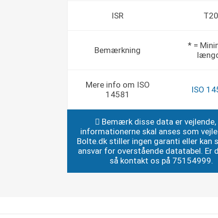
ISR
T2
* = Min
Bemærkning
læng
Mere info om ISO
ISO 14
14581
Bemærk disse data er vejlende,
informationerne skal anses som vejl
Bolte.dk stiller ingen garanti eller kan st
ansvar for overstående datatabel. Er du
så kontakt os på 75154999.