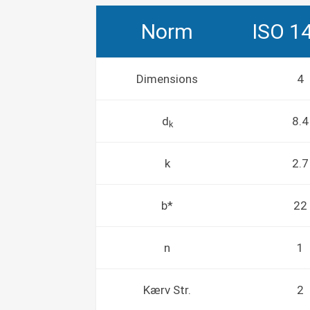
Norm
ISO 1
Dimensions
4
d
8.4
k
k
2.7
b*
22
n
1
Kærv Str.
2