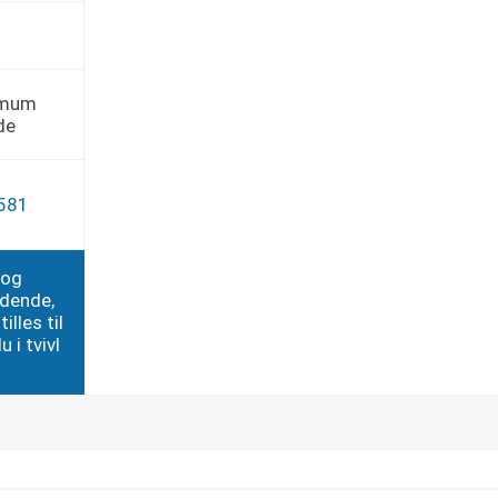
0
imum
de
581
 og
edende,
illes til
 i tvivl