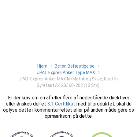
Hjem
Beton Befæstigelse
UPAT Expres Anker Type MAX
UPAT Expres Anker MAX M/Møtrik og Skive, Rustfri-
Syrefast A4 20/ 60/202 (10 Stk)
Er der krav om en af eller flere af nedestående direktiver
eller ønskes der et
3.1 Certifikat
med til produktet, skal du
oplyse dette i kommentarfeltet eller på anden måde gøre os
opmærksom på dette.