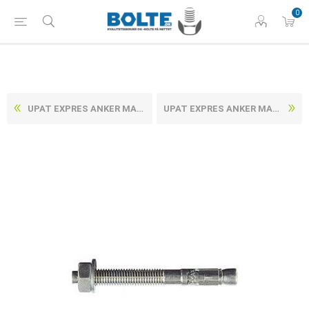
0
UPAT EXPRES ANKER MAX M/MØTRIK OG SKIVE, RUSTFRI-SYREFAST A4 20/ 30/172 (10 STK)
UPAT EXPRES ANKER MAX M/MØTRIK OG SKIVE, RUSTFRI-SYREFAST A4 8/ 10/ 75 (50 STK)