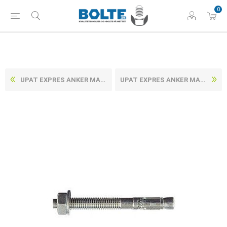
0
UPAT EXPRES ANKER MAX M/MØTRIK OG SKIVE, RUSTFRI-SYREFAST A4 8/ 30/ 95 (50 STK)
UPAT EXPRES ANKER MAX M/MØTRIK OG SKIVE, ELFORZINKET STÅL 10/ 10/ 95 (50 STK)