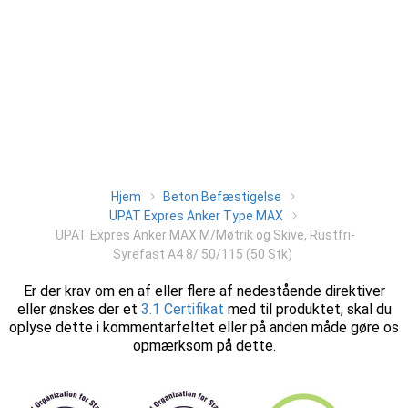
Hjem
Beton Befæstigelse
UPAT Expres Anker Type MAX
UPAT Expres Anker MAX M/Møtrik og Skive, Rustfri-
Syrefast A4 8/ 50/115 (50 Stk)
Er der krav om en af eller flere af nedestående direktiver
eller ønskes der et
3.1 Certifikat
med til produktet, skal du
oplyse dette i kommentarfeltet eller på anden måde gøre os
opmærksom på dette.