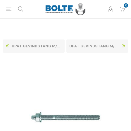
0
UPAT GEVINDSTANG M/MØTRIK OG SKIVE ELFORZINKET STÅL ASTA M20X260 (10 STK)
UPAT GEVINDSTANG M/MØTRIK OG SKIVE ELFORZINKET STÅL ASTA M20X350 (10 STK)