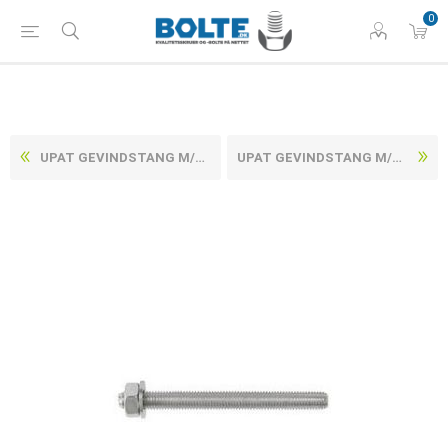
0
UPAT GEVINDSTANG M/MØTRIK OG SKIVE ELFORZINKET STÅL UPM-A M10/170 (20 STK)
UPAT GEVINDSTANG M/MØTRIK OG SKIVE ELFORZINKET STÅL UPM-A M12/140 (20 STK)