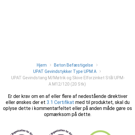
Hjem
Beton Befæstigelse
UPAT Gevindstykker Type UPM A
UPAT Gevindstang M/Møtrik og Skive Elforzinket Stål UPM-
A M12/120 (20 Stk)
Er der krav om en af eller flere af nedestående direktiver
eller ønskes der et
3.1 Certifikat
med til produktet, skal du
oplyse dette i kommentarfeltet eller på anden måde gøre os
opmærksom på dette.