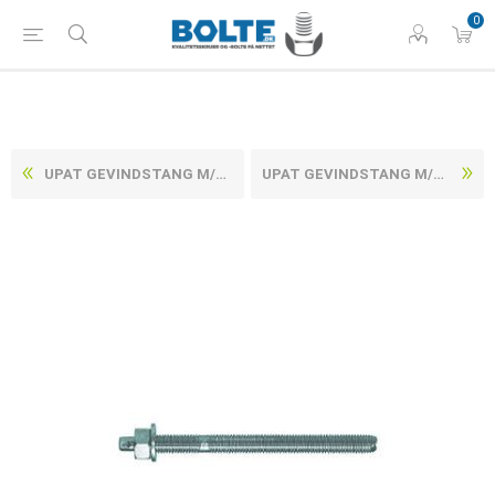
0
UPAT GEVINDSTANG M/MØTRIK OG SKIVE VARMFORZINKET STÅL ASTA M10X130 (10 STK)
UPAT GEVINDSTANG M/MØTRIK OG SKIVE VARMFORZINKET STÅL ASTA M16X190 (10 STK)