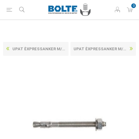
0
UPAT ÈXPRESSANKER M/MØTRIK OG SKIVE ELFORZINKET STÅL IMC 10/ 50/126 (50 STK)
UPAT ÈXPRESSANKER M/MØTRIK OG SKIVE ELFORZINKET STÅL IMC 12/ 05/ 86 K (20 STK)