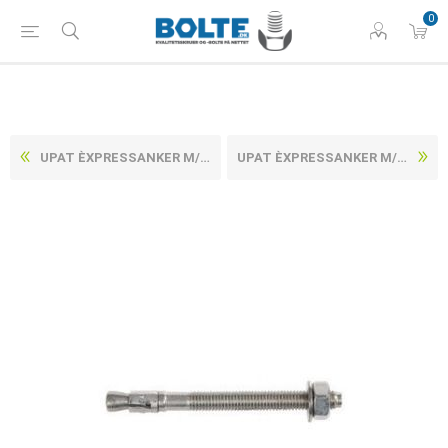
0
UPAT ÈXPRESSANKER M/MØTRIK OG SKIVE ELFORZINKET STÅL IMC 20/ 30/184 (10 STK)
UPAT ÈXPRESSANKER M/MØTRIK OG SKIVE ELFORZINKET STÅL IMC 6/ 05/ 40 (100 STK)