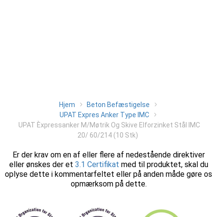
Hjem
Beton Befæstigelse
UPAT Expres Anker Type IMC
UPAT Èxpressanker M/Møtrik Og Skive Elforzinket Stål IMC
20/ 60/214 (10 Stk)
Er der krav om en af eller flere af nedestående direktiver
eller ønskes der et
3.1 Certifikat
med til produktet, skal du
oplyse dette i kommentarfeltet eller på anden måde gøre os
opmærksom på dette.