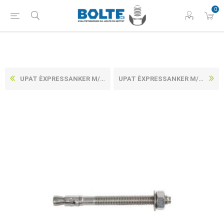
0
UPAT ÈXPRESSANKER M/MØTRIK OG SKIVE ELFORZINKET STÅL IMC 8/ 50/111 (100 STK)
UPAT ÈXPRESSANKER M/MØTRIK OG SKIVE RUSTFRI-SYREFAST A4 IMC 10/ 05/ 71 K (50 STK)