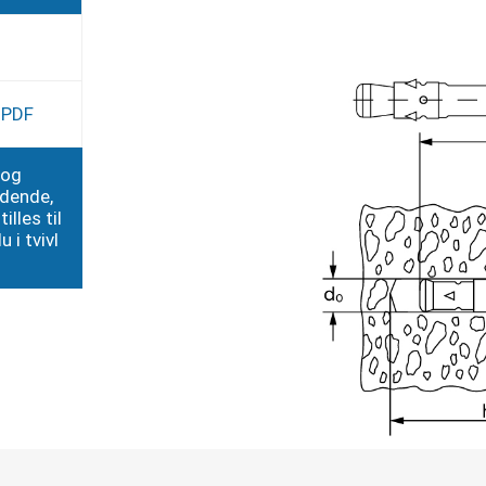
e PDF
 og
edende,
illes til
 i tvivl