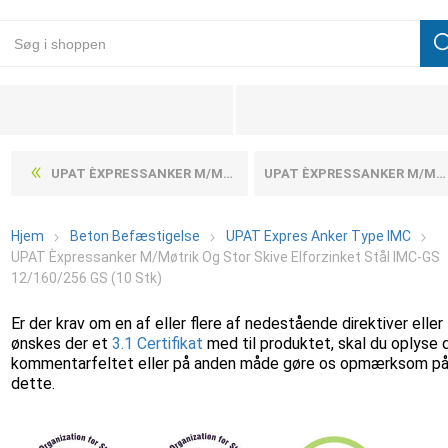
UPAT ÈXPRESSANKER M/MØTRIK OG STOR SKIVE ELFORZINKET STÅL IMC-GS 12/140/236 GS (10 STK)
UPAT ÈXPRESSANKER M/MØTRIK OG STOR SKIVE ELFORZINKET STÅL IMC-GS 12/180/276 GS (10 STK)
Hjem
Beton Befæstigelse
UPAT Expres Anker Type IMC
UPAT Èxpressanker M/Møtrik Og Stor Skive Elforzinket Stål IMC-GS
12/160/256 GS (10 Stk)
Er der krav om en af eller flere af nedestående direktiver eller
ønskes der et
3.1 Certifikat
med til produktet, skal du oplyse 
kommentarfeltet eller på anden måde gøre os opmærksom p
dette.