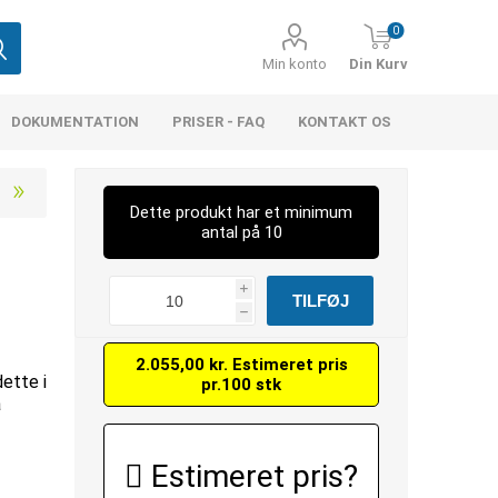
0
Min konto
Din Kurv
DOKUMENTATION
PRISER - FAQ
KONTAKT OS
Dette produkt har et minimum
antal på 10
i
h
2.055,00 kr. Estimeret pris
dette i
pr.100 stk
å
Estimeret pris?