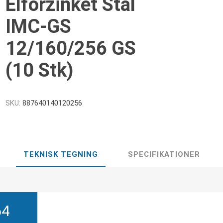
Elforzinket Stål
IMC-GS
12/160/256 GS
(10 Stk)
SKU:
887640140120256
TEKNISK TEGNING
SPECIFIKATIONER
64