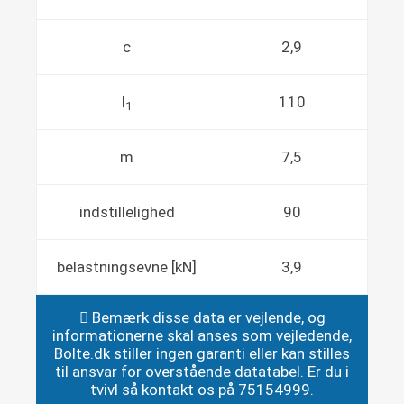
c
2,9
l
110
1
m
7,5
indstillelighed
90
belastningsevne [kN]
3,9
Bemærk disse data er vejlende, og
informationerne skal anses som vejledende,
Bolte.dk stiller ingen garanti eller kan stilles
til ansvar for overstående datatabel. Er du i
tvivl så kontakt os på 75154999.