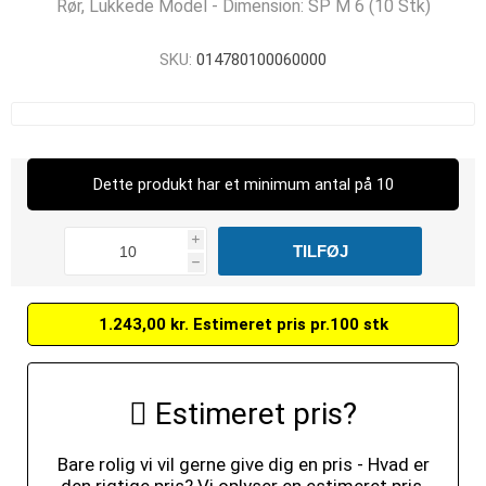
Rør, Lukkede Model - Dimension: SP M 6 (10 Stk)
SKU:
014780100060000
Dette produkt har et minimum antal på 10
i
h
1.243,00 kr. Estimeret pris pr.100 stk
Estimeret pris?
Bare rolig vi vil gerne give dig en pris - Hvad er