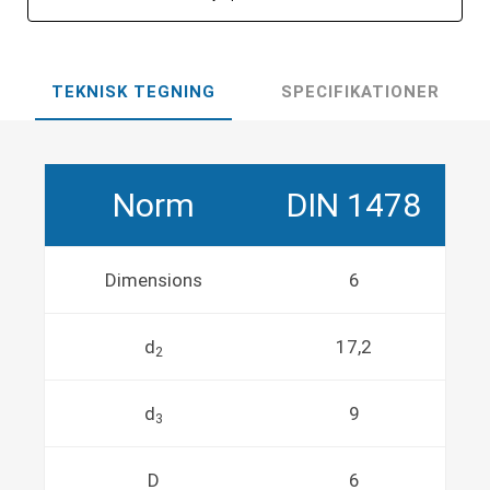
TEKNISK TEGNING
SPECIFIKATIONER
Norm
DIN 1478
Dimensions
6
d
17,2
2
d
9
3
D
6