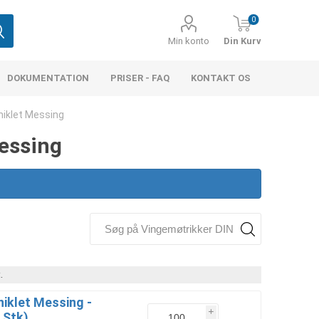
0
Min konto
Din Kurv
DOKUMENTATION
PRISER - FAQ
KONTAKT OS
niklet Messing
essing
.
niklet Messing -
i
 Stk)