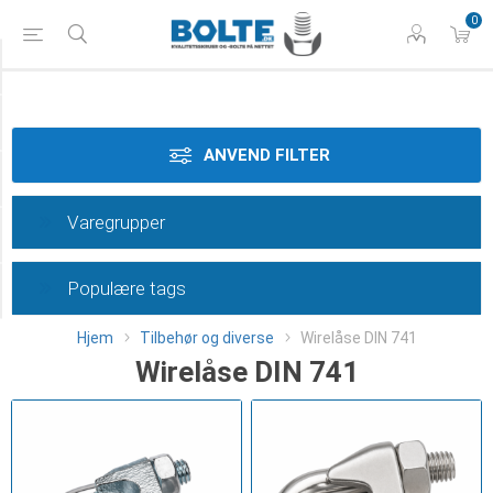
0
Styrke
Materiale
ANVEND FILTER
Dimension
Varegrupper
Overflade
Populære tags
Category
Hjem
Tilbehør og diverse
Wirelåse DIN 741
Wirelåse DIN 741