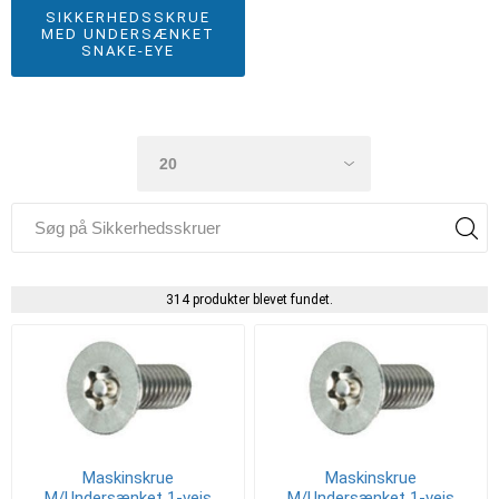
SIKKERHEDSSKRUE
MED UNDERSÆNKET
SNAKE-EYE
314 produkter blevet fundet.
Maskinskrue
Maskinskrue
M/Undersænket 1-vejs
M/Undersænket 1-vejs